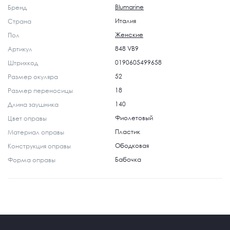
Blumarine
Бренд
Италия
Страна
Женские
Пол
848 VB9
Артикул
0190605499658
Штрихкод
52
Размер окуляра
18
Размер переносицы
140
Длина заушника
Фиолетовый
Цвет оправы
Пластик
Материал оправы
Ободковая
Конструкция оправы
Бабочка
Форма оправы