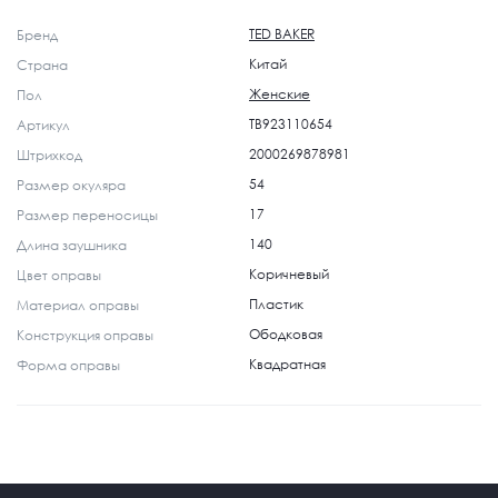
TED BAKER
Бренд
Китай
Страна
Женские
Пол
TB923110654
Артикул
2000269878981
Штрихкод
54
Размер окуляра
17
Размер переносицы
140
Длина заушника
Коричневый
Цвет оправы
Пластик
Материал оправы
Ободковая
Конструкция оправы
Квадратная
Форма оправы